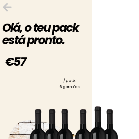
Olá, o teu pack
está pronto.
€57
/ pack
6 garrafas