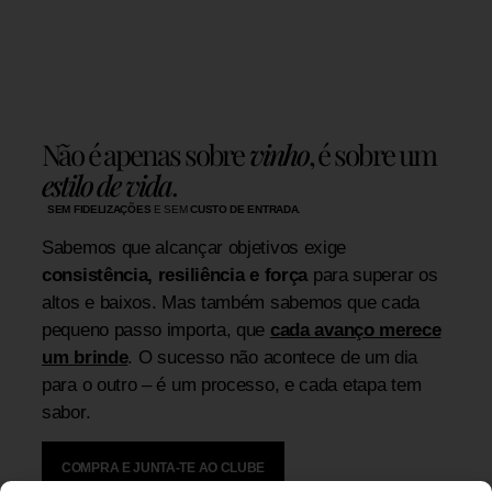
Não é apenas sobre
vinho
, é sobre um
estilo de vida
.
SEM FIDELIZAÇÕES
E SEM
CUSTO DE ENTRADA
.
Sabemos que alcançar objetivos exige
consistência, resiliência e força
para superar os
altos e baixos. Mas também sabemos que cada
pequeno passo importa, que
cada avanço merece
um brinde
. O sucesso não acontece de um dia
para o outro – é um processo, e cada etapa tem
sabor.
COMPRA E JUNTA-TE AO CLUBE