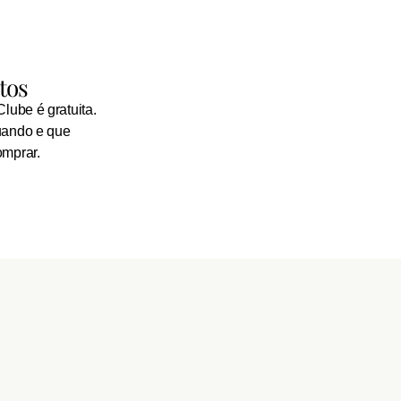
tos
lube é gratuita.
uando e que
omprar.