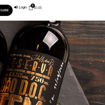
0
Login
€
0.00
 CLUBE