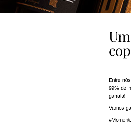
Um 
cop
Entre nó
99% de hi
garrafa!
Vamos ga
#Moment