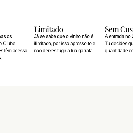
Limitado
Sem Cus
nas os
Já se sabe que o vinho não é
A entrada no C
o Clube
ilimitado, por isso apresse-te e
Tu decides q
es têm acesso
não deixes fugir a tua garrafa.
quantidade c
.