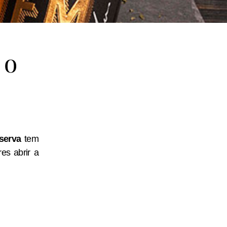
 o
serva
tem
es abrir a