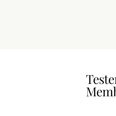
Test
Memb