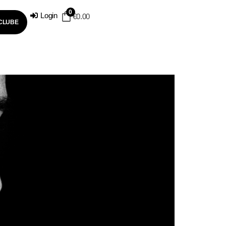
0
Login
€
0.00
 CLUBE