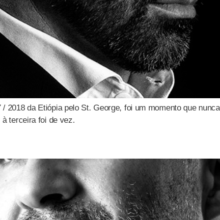
17 / 2018 da Etiópia pelo St. George, foi um momento que nunc
 à terceira foi de vez.