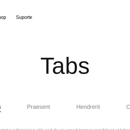
hop
Suporte
Tabs
m
Praesent
Hendrerit
C