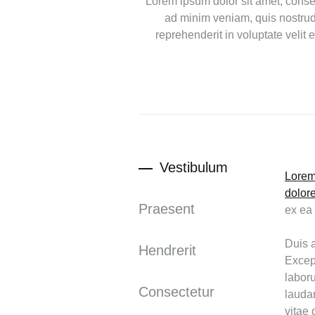
Lorem ipsum dolor sit amet, consec
ad minim veniam, quis nostrud 
reprehenderit in voluptate velit 
Vestibulum
Lorem 
dolor
Praesent
ex ea
Duis a
Hendrerit
Except
labor
Consectetur
laudan
vitae 