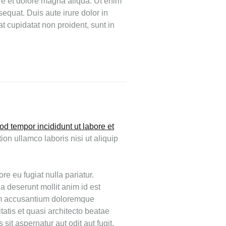
ore et dolore magna aliqua. Ut enim
equat. Duis aute irure dolor in
at cupidatat non proident, sunt in
od tempor incididunt ut labore et
on ullamco laboris nisi ut aliquip
ore eu fugiat nulla pariatur.
ia deserunt mollit anim id est
tem accusantium doloremque
atis et quasi architecto beatae
it aspernatur aut odit aut fugit,