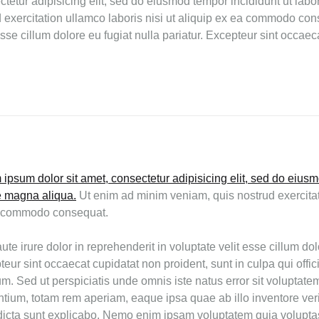
tetur adipisicing elit, sed do eiusmod tempor incididunt ut lab
exercitation ullamco laboris nisi ut aliquip ex ea commodo cons
esse cillum dolore eu fugiat nulla pariatur. Excepteur sint occaec
ipsum dolor sit amet, consectetur adipisicing elit, sed do eiusm
e magna aliqua.
Ut enim ad minim veniam, quis nostrud exercitati
 commodo consequat.
ute irure dolor in reprehenderit in voluptate velit esse cillum dol
eur sint occaecat cupidatat non proident, sunt in culpa qui offic
um. Sed ut perspiciatis unde omnis iste natus error sit volupta
tium, totam rem aperiam, eaque ipsa quae ab illo inventore verit
dicta sunt explicabo. Nemo enim ipsam voluptatem quia voluptas s