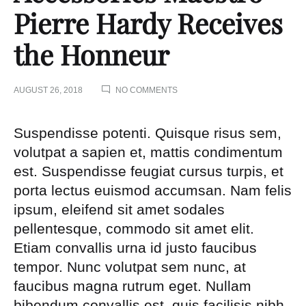
Pierre Hardy Receives
the Honneur
ON
AUGUST 26, 2018
NO COMMENTS
ACCESSORIES
MAESTRO
PIERRE
Suspendisse potenti. Quisque risus sem,
HARDY
volutpat a sapien et, mattis condimentum
RECEIVES
THE
est. Suspendisse feugiat cursus turpis, et
HONNEUR
porta lectus euismod accumsan. Nam felis
ipsum, eleifend sit amet sodales
pellentesque, commodo sit amet elit.
Etiam convallis urna id justo faucibus
tempor. Nunc volutpat sem nunc, at
faucibus magna rutrum eget. Nullam
bibendum convallis est, quis facilisis nibh